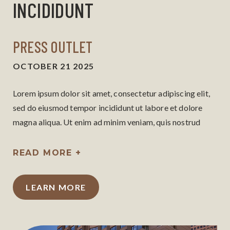
INCIDIDUNT
PRESS OUTLET
OCTOBER 21 2025
Lorem ipsum dolor sit amet, consectetur adipiscing elit,
sed do eiusmod tempor incididunt ut labore et dolore
magna aliqua. Ut enim ad minim veniam, quis nostrud
exercitation ullamco laboris nisi ut aliquip ex ea
commodo consequat.
READ MORE +
LEARN MORE