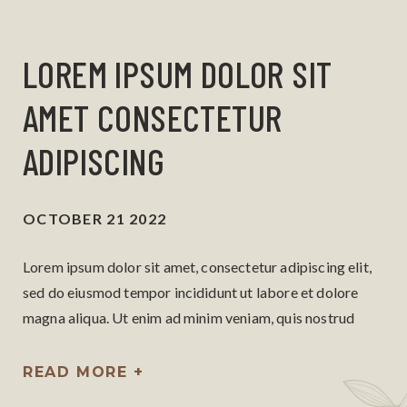
LOREM IPSUM DOLOR SIT
AMET CONSECTETUR
ADIPISCING
OCTOBER 21 2022
Lorem ipsum dolor sit amet, consectetur adipiscing elit,
sed do eiusmod tempor incididunt ut labore et dolore
magna aliqua. Ut enim ad minim veniam, quis nostrud
exercitation ullamco laboris nisi ut aliquip ex ea
commodo consequat.
READ MORE +