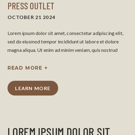
PRESS OUTLET
OCTOBER 21 2024
Lorem ipsum dolor sit amet, consectetur adipiscing elit,
sed do eiusmod tempor incididunt ut labore et dolore
magna aliqua. Ut enim ad minim veniam, quis nostrud
exercitation ullamco laboris nisi ut aliquip ex ea
commodo consequat.
READ MORE +
LEARN MORE
LOREM IPSUM DOLOR SIT