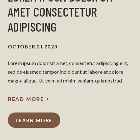
AMET CONSECTETUR
ADIPISCING
OCTOBER 21 2023
Lorem ipsum dolor sit amet, consectetur adipiscing elit,
sed do eiusmod tempor incididunt ut labore et dolore
magna aliqua. Ut enim ad minim veniam, quis nostrud
exercitation ullamco laboris nisi ut aliquip ex ea
commodo consequat.
READ MORE +
LEARN MORE