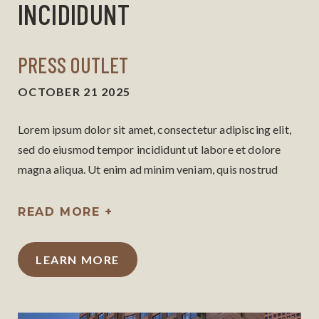
INCIDIDUNT
PRESS OUTLET
OCTOBER 21 2025
Lorem ipsum dolor sit amet, consectetur adipiscing elit,
sed do eiusmod tempor incididunt ut labore et dolore
magna aliqua. Ut enim ad minim veniam, quis nostrud
exercitation ullamco laboris nisi ut aliquip ex ea
commodo consequat.
READ MORE +
LEARN MORE