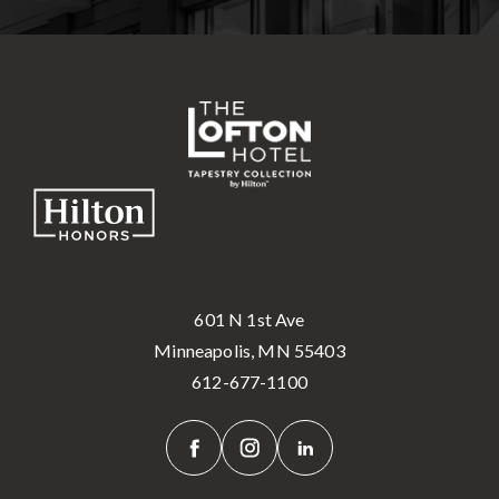
601 N 1st Ave
Minneapolis, MN 55403
612-677-1100