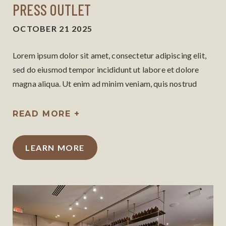
PRESS OUTLET
OCTOBER 21 2025
Lorem ipsum dolor sit amet, consectetur adipiscing elit,
sed do eiusmod tempor incididunt ut labore et dolore
magna aliqua. Ut enim ad minim veniam, quis nostrud
exercitation ullamco laboris nisi ut aliquip ex ea
commodo consequat.
READ MORE +
LEARN MORE